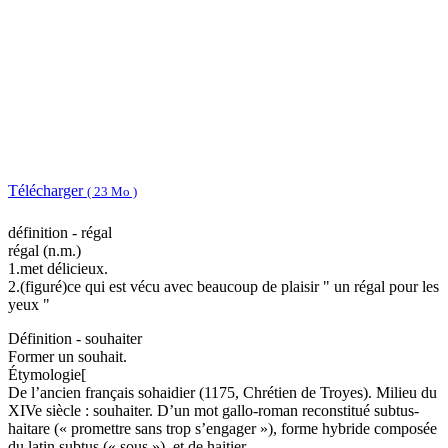
Télécharger
( 23 Mo )
définition - régal
régal (n.m.)
1.met délicieux.
2.(figuré)ce qui est vécu avec beaucoup de plaisir " un régal pour les
yeux "
Définition - souhaiter
Former un souhait.
Étymologie[
De l’ancien français sohaidier (1175, Chrétien de Troyes). Milieu du
XIVe siècle : souhaiter. D’un mot gallo-roman reconstitué subtus-
haitare (« promettre sans trop s’engager »), forme hybride composée
du latin subtus (« sous »), et de haitier.