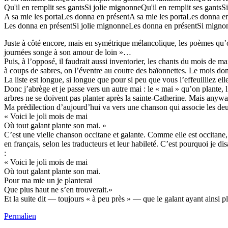
Qu'il en remplit ses gantsSi jolie mignonneQu'il en remplit ses gant
A sa mie les portaLes donna en présentA sa mie les portaLes donna e
Les donna en présentSi jolie mignonneLes donna en présentSi mign
Juste à côté encore, mais en symétrique mélancolique, les poèmes qu’o
journées songe à son amour de loin »…
Puis, à l’opposé, il faudrait aussi inventorier, les chants du mois de 
à coups de sabres, on l’éventre au coutre des baïonnettes. Le mois dont
La liste est longue, si longue que pour si peu que vous l’effeuilliez 
Donc j’abrège et je passe vers un autre mai : le « mai » qu’on plante, l
arbres ne se doivent pas planter après la sainte-Catherine. Mais anyw
Ma prédilection d’aujourd’hui va vers une chanson qui associe les deux
« Voici le joli mois de mai
Où tout galant plante son mai. »
C’est une vielle chanson occitane et galante. Comme elle est occitane, 
en français, selon les traducteurs et leur habileté. C’est pourquoi je d
:
« Voici le joli mois de mai
Où tout galant plante son mai.
Pour ma mie un je planterai
Que plus haut ne s’en trouverait.»
Et la suite dit — toujours « à peu près » — que le galant ayant ainsi plan
Permalien