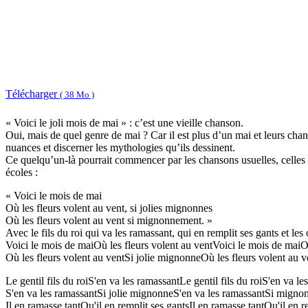
Télécharger
( 38 Mo )
« Voici le joli mois de mai » : c’est une vieille chanson.
Oui, mais de quel genre de mai ? Car il est plus d’un mai et leurs chants
nuances et discerner les mythologies qu’ils dessinent.
Ce quelqu’un-là pourrait commencer par les chansons usuelles, celles q
écoles :
« Voici le mois de mai
Où les fleurs volent au vent, si jolies mignonnes
Où les fleurs volent au vent si mignonnement. »
Avec le fils du roi qui va les ramassant, qui en remplit ses gants et les
Voici le mois de maiOù les fleurs volent au ventVoici le mois de maiOù
Où les fleurs volent au ventSi jolie mignonneOù les fleurs volent au
Le gentil fils du roiS'en va les ramassantLe gentil fils du roiS'en va le
S'en va les ramassantSi jolie mignonneS'en va les ramassantSi mign
Il en ramasse tantQu'il en remplit ses gantsIl en ramasse tantQu'il en r