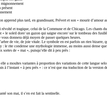
sSi mignonnement
n présent
onnement
n apprend plus tard, en grandissant, Prévert et son « mourir d’amour a
mai révolté et tragique, celui de la Commune et de Chicago. Les chants du
 « le soleil dore/ un gazon qui saigne encore/ sur le tombeau des fusill
elle vous donnera déjà moyen de passer quelques heures.
’arbre de vie, de joie vitale. Le symbole en est parfois un rien bizarre, 
ay : le rite condense une mythologie immense, au moins aussi dense que 
 sortes de « mai », puisqu’elle dit à peu près :
elle a moultes variantes à proportion des variations de cette langue sel
isais à l’instant « à peu près » : ce n’est que ma traduction de la versi
té son mai, il s’en est fait la sentinelle.