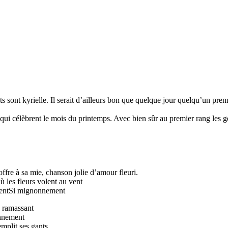
 sont kyrielle. Il serait d’ailleurs bon que quelque jour quelqu’un prenne
ui célèbrent le mois du printemps. Avec bien sûr au premier rang les ge
 offre à sa mie, chanson jolie d’amour fleuri.
 les fleurs volent au vent
 ventSi mignonnement
s ramassant
onnement
emplit ses gants