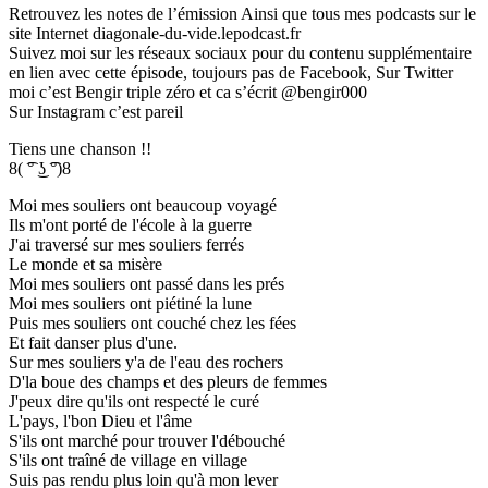
Retrouvez les notes de l’émission Ainsi que tous mes podcasts sur le
site Internet diagonale-du-vide.lepodcast.fr
Suivez moi sur les réseaux sociaux pour du contenu supplémentaire
en lien avec cette épisode, toujours pas de Facebook, Sur Twitter
moi c’est Bengir triple zéro et ca s’écrit @bengir000
Sur Instagram c’est pareil
Tiens une chanson !!
8( ͡° ͜ʖ ͡°)8
Moi mes souliers ont beaucoup voyagé
Ils m'ont porté de l'école à la guerre
J'ai traversé sur mes souliers ferrés
Le monde et sa misère
Moi mes souliers ont passé dans les prés
Moi mes souliers ont piétiné la lune
Puis mes souliers ont couché chez les fées
Et fait danser plus d'une.
Sur mes souliers y'a de l'eau des rochers
D'la boue des champs et des pleurs de femmes
J'peux dire qu'ils ont respecté le curé
L'pays, l'bon Dieu et l'âme
S'ils ont marché pour trouver l'débouché
S'ils ont traîné de village en village
Suis pas rendu plus loin qu'à mon lever