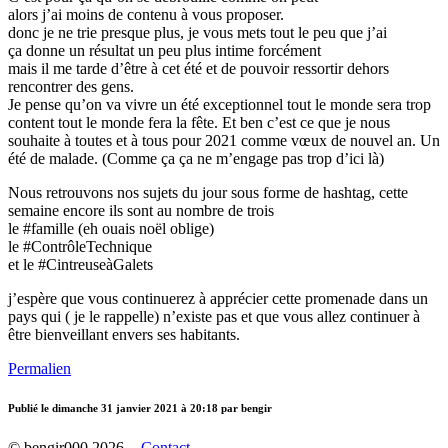
alors j’ai moins de contenu à vous proposer.
donc je ne trie presque plus, je vous mets tout le peu que j’ai
ça donne un résultat un peu plus intime forcément
mais il me tarde d’être à cet été et de pouvoir ressortir dehors
rencontrer des gens.
Je pense qu’on va vivre un été exceptionnel tout le monde sera trop
content tout le monde fera la fête. Et ben c’est ce que je nous
souhaite à toutes et à tous pour 2021 comme vœux de nouvel an. Un
été de malade. (Comme ça ça ne m’engage pas trop d’ici là)
Nous retrouvons nos sujets du jour sous forme de hashtag, cette
semaine encore ils sont au nombre de trois
le #famille (eh ouais noël oblige)
le #ContrôleTechnique
et le #CintreuseàGalets
j’espère que vous continuerez à apprécier cette promenade dans un
pays qui ( je le rappelle) n’existe pas et que vous allez continuer à
être bienveillant envers ses habitants.
Permalien
Publié le
dimanche 31 janvier 2021 à 20:18
par bengir
© bengir000 2026 -
Contact