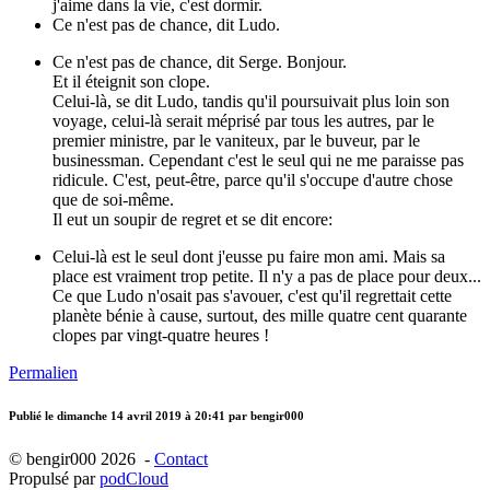
j'aime dans la vie, c'est dormir.
Ce n'est pas de chance, dit Ludo.
Ce n'est pas de chance, dit Serge. Bonjour.
Et il éteignit son clope.
Celui-là, se dit Ludo, tandis qu'il poursuivait plus loin son
voyage, celui-là serait méprisé par tous les autres, par le
premier ministre, par le vaniteux, par le buveur, par le
businessman. Cependant c'est le seul qui ne me paraisse pas
ridicule. C'est, peut-être, parce qu'il s'occupe d'autre chose
que de soi-même.
Il eut un soupir de regret et se dit encore:
Celui-là est le seul dont j'eusse pu faire mon ami. Mais sa
place est vraiment trop petite. Il n'y a pas de place pour deux...
Ce que Ludo n'osait pas s'avouer, c'est qu'il regrettait cette
planète bénie à cause, surtout, des mille quatre cent quarante
clopes par vingt-quatre heures !
Permalien
Publié le
dimanche 14 avril 2019 à 20:41
par bengir000
© bengir000 2026 -
Contact
Propulsé par
podCloud