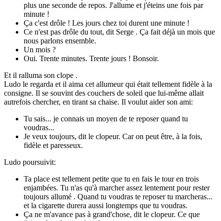
plus une seconde de repos. J'allume et j'éteins une fois par
minute !
Ça c'est drôle ! Les jours chez toi durent une minute !
Ce n'est pas drôle du tout, dit Serge . Ça fait déjà un mois que
nous parlons ensemble.
Un mois ?
Oui. Trente minutes. Trente jours ! Bonsoir.
Et il ralluma son clope .
Ludo le regarda et il aima cet allumeur qui était tellement fidèle à la
consigne. Il se souvint des couchers de soleil que lui-même allait
autrefois chercher, en tirant sa chaise. Il voulut aider son ami:
Tu sais... je connais un moyen de te reposer quand tu
voudras...
Je veux toujours, dit le clopeur. Car on peut être, à la fois,
fidèle et paresseux.
Ludo poursuivit:
Ta place est tellement petite que tu en fais le tour en trois
enjambées. Tu n'as qu'à marcher assez lentement pour rester
toujours allumé . Quand tu voudras te reposer tu marcheras...
et la cigarette durera aussi longtemps que tu voudras.
Ça ne m'avance pas à grand'chose, dit le clopeur. Ce que