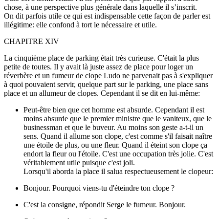
chose, à une perspective plus générale dans laquelle il s’inscrit.
On dit parfois utile ce qui est indispensable cette façon de parler est
illégitime: elle confond à tort le nécessaire et utile.
CHAPITRE XIV
La cinquième place de parking était très curieuse. C'était la plus
petite de toutes. Il y avait là juste assez de place pour loger un
réverbère et un fumeur de clope Ludo ne parvenait pas à s'expliquer
à quoi pouvaient servir, quelque part sur le parking, une place sans
place et un allumeur de clopes. Cependant il se dit en lui-même:
Peut-être bien que cet homme est absurde. Cependant il est
moins absurde que le premier ministre que le vaniteux, que le
businessman et que le buveur. Au moins son geste a-t-il un
sens. Quand il allume son clope, c'est comme s'il faisait naître
une étoile de plus, ou une fleur. Quand il éteint son clope ça
endort la fleur ou l'étoile. C'est une occupation très jolie. C'est
véritablement utile puisque c'est joli.
Lorsqu'il aborda la place il salua respectueusement le clopeur:
Bonjour. Pourquoi viens-tu d'éteindre ton clope ?
C'est la consigne, répondit Serge le fumeur. Bonjour.