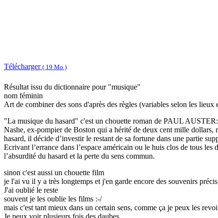
Télécharger
( 19 Mo )
Résultat issu du dictionnaire pour "musique"
nom féminin
Art de combiner des sons d'après des règles (variables selon les lieux
"La musique du hasard" c'est un chouette roman de PAUL AUSTER:
Nashe, ex-pompier de Boston qui a hérité de deux cent mille dollars, r
hasard, il décide d’investir le restant de sa fortune dans une partie 
Ecrivant l’errance dans l’espace américain ou le huis clos de tous les 
l’absurdité du hasard et la perte du sens commun.
sinon c'est aussi un chouette film
je l'ai vu il y a très longtemps et j'en garde encore des souvenirs précis,
J'ai oublié le reste
souvent je les oublie les films :-/
mais c'est tant mieux dans un certain sens, comme ça je peux les revoir
Je peux voir plusieurs fois des daubes